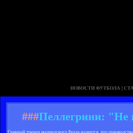
|
НОВОСТИ ФУТБОЛА
СТ
###
Пеллегрини: "Не 
Главный тренер мадридского Реала надеется, что руководство