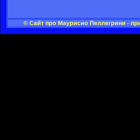
© Сайт про Маурисио Пеллегрини - пр