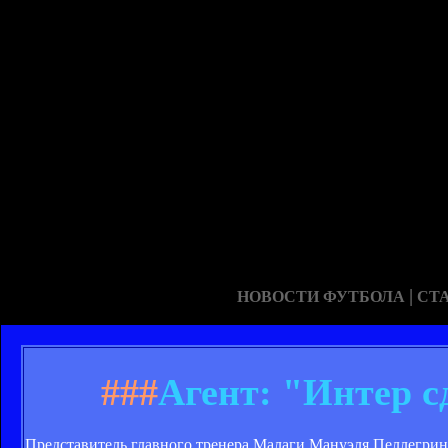
|
НОВОСТИ ФУТБОЛА
СТ
###
Агент: "Интер с
Представитель главного тренера Малаги Мануэля Пеллегрини