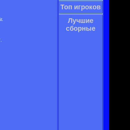
Топ игроков
t.
Лучшие
сборные
.